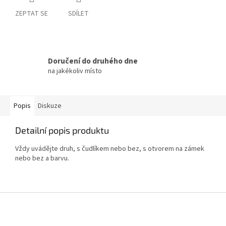
ZEPTAT SE
SDÍLET
Doručení do druhého dne
na jakékoliv místo
Popis
Diskuze
Detailní popis produktu
Vždy uvádějte druh, s čudlíkem nebo bez, s otvorem na zámek
nebo bez a barvu.
Z
á
p