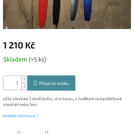
1 210 Kč
Měrná
Skladem
(>5 ks)
cena:
Přidat do košíku
Lišta otevírání 5 dveří/kufru, více barev, s čudlíkem na bezklíčkové
otevírání nebo bez.
Detailní informace