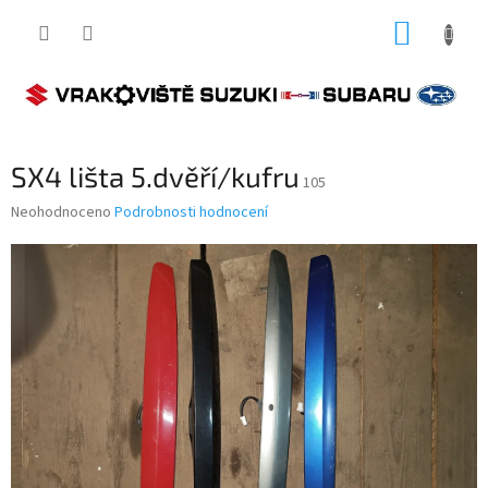
Přejít
NÁKUP
na
obsah
KOŠÍK
SX4 lišta 5.dvěří/kufru
105
Průměrné
Neohodnoceno
Podrobnosti hodnocení
hodnocení
produktu
je
0,0
z
5
hvězdiček.