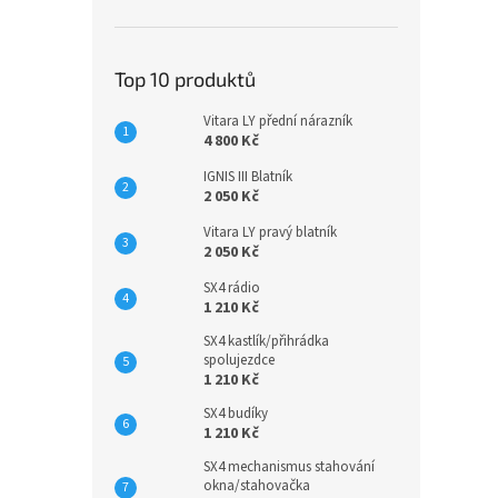
Top 10 produktů
Vitara LY přední nárazník
4 800 Kč
IGNIS III Blatník
2 050 Kč
Vitara LY pravý blatník
2 050 Kč
SX4 rádio
1 210 Kč
SX4 kastlík/přihrádka
spolujezdce
1 210 Kč
SX4 budíky
1 210 Kč
SX4 mechanismus stahování
okna/stahovačka