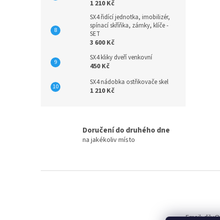
1 210 Kč
SX4 řidící jednotka, imobilizér,
spínací skříňka, zámky, klíče -
SET
3 600 Kč
SX4 kliky dveří venkovní
450 Kč
SX4 nádobka ostřikovače skel
1 210 Kč
Doručení do druhého dne
na jakékoliv místo
Z
á
p
a
t
Email: dily