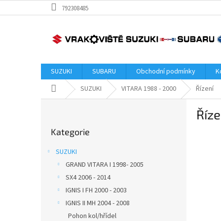
Přejít
792308485
na
obsah
SUZUKI
SUBARU
Obchodní podmínky
K
Domů
SUZUKI
VITARA 1988 - 2000
Řízení
P
Říze
o
Přeskočit
s
Kategorie
kategorie
t
r
SUZUKI
a
GRAND VITARA I 1998- 2005
n
SX4 2006 - 2014
n
í
IGNIS I FH 2000 - 2003
p
IGNIS II MH 2004 - 2008
a
Pohon kol/hřídel