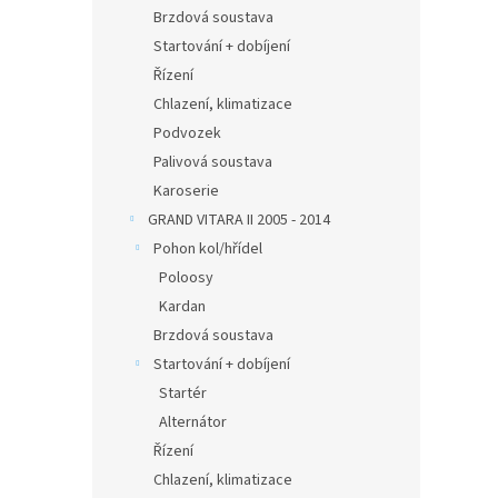
n
Brzdová soustava
e
Startování + dobíjení
l
Řízení
Chlazení, klimatizace
Podvozek
Palivová soustava
Karoserie
GRAND VITARA II 2005 - 2014
Pohon kol/hřídel
Poloosy
Kardan
Brzdová soustava
Startování + dobíjení
Startér
Alternátor
Řízení
Chlazení, klimatizace