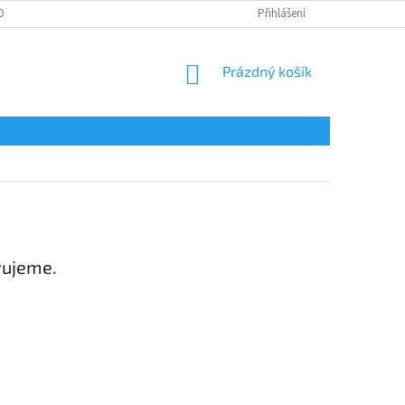
OBNÍCH ÚDAJŮ
Přihlášení
NÁKUPNÍ
Prázdný košík
KOŠÍK
vujeme.