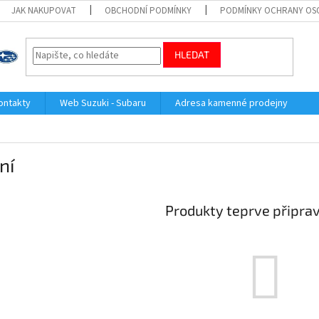
JAK NAKUPOVAT
OBCHODNÍ PODMÍNKY
PODMÍNKY OCHRANY OS
HLEDAT
ontakty
Web Suzuki - Subaru
Adresa kamenné prodejny
ní
Produkty teprve připra