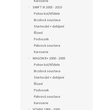
Karoserie
SWIFT III 2005 - 2010
Pohon kol/hřídele
Brzdová soustava
Startování + dobíjení
Řízení
Podvozek
Palivová soustava
Karoserie
WAGON R+ 2000 - 2005
Pohon kol/hřídele
Brzdová soustava
Startování + dobíjení
Řízení
Podvozek
Palivová soustava
Karoserie
VITARA 1988 - 2000