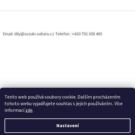
Z
á
p
a
Email: dily@suzuki-subaru.cz Telefon : +420 792 308 485
t
í
Tento web používá soubory cookie. Dalším procházením
tohoto webu vyjadřujete souhlas s jejich používáním.. Více
informací
zde
.
Vytvořil Shoptet
Nastavení