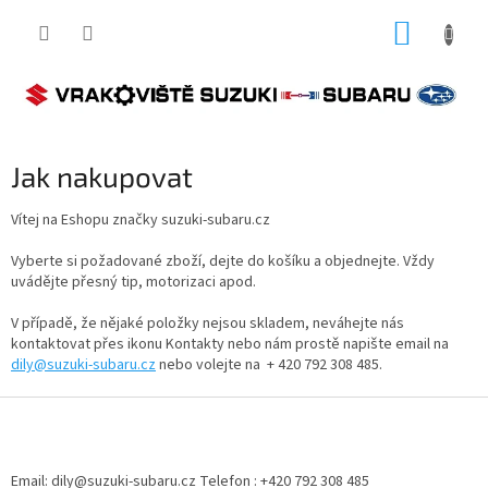
Přejít
NÁKUP
na
obsah
KOŠÍK
Jak nakupovat
Vítej na Eshopu značky suzuki-subaru.cz
Vyberte si požadované zboží, dejte do košíku a objednejte. Vždy
uvádějte přesný tip, motorizaci apod.
V případě, že nějaké položky nejsou skladem, neváhejte nás
kontaktovat přes ikonu Kontakty nebo nám prostě napište email na
dily@suzuki-subaru.cz
nebo volejte na + 420 792 308 485.
Z
á
p
a
Email: dily@suzuki-subaru.cz Telefon : +420 792 308 485