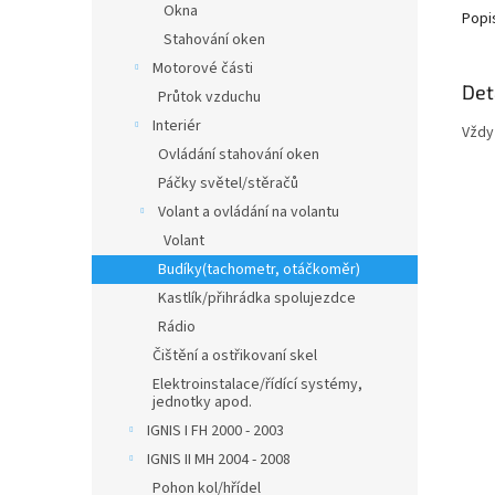
Okna
Popi
Stahování oken
Motorové části
Det
Průtok vzduchu
Interiér
Vždy 
Ovládání stahování oken
Páčky světel/stěračů
Volant a ovládání na volantu
Volant
Budíky(tachometr, otáčkoměr)
Kastlík/přihrádka spolujezdce
Rádio
Čištění a ostřikovaní skel
Elektroinstalace/řídící systémy,
jednotky apod.
IGNIS I FH 2000 - 2003
IGNIS II MH 2004 - 2008
Pohon kol/hřídel