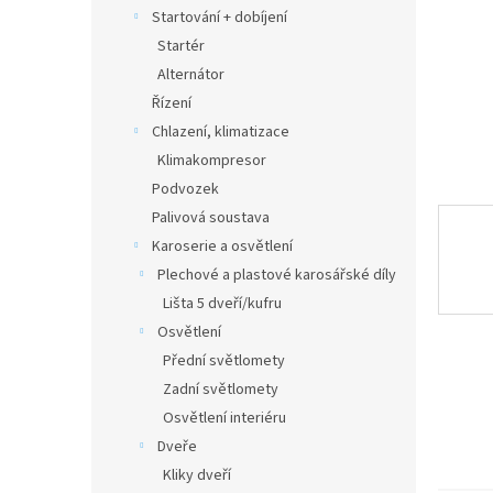
n
Startování + dobíjení
e
Startér
l
Alternátor
Řízení
Chlazení, klimatizace
Klimakompresor
Podvozek
Palivová soustava
Karoserie a osvětlení
Plechové a plastové karosářské díly
Lišta 5 dveří/kufru
Osvětlení
Přední světlomety
Zadní světlomety
Osvětlení interiéru
Dveře
Kliky dveří