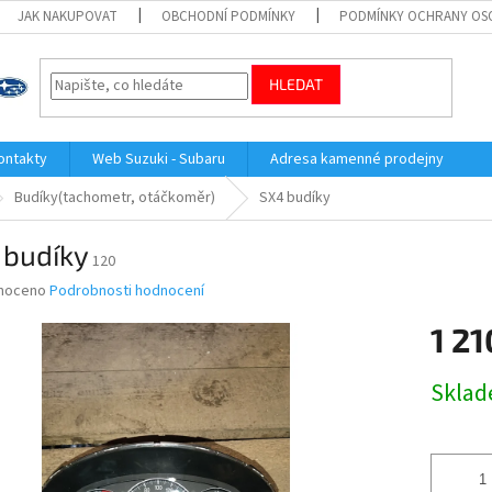
JAK NAKUPOVAT
OBCHODNÍ PODMÍNKY
PODMÍNKY OCHRANY OS
HLEDAT
ontakty
Web Suzuki - Subaru
Adresa kamenné prodejny
Budíky(tachometr, otáčkoměr)
SX4 budíky
 budíky
120
né
noceno
Podrobnosti hodnocení
ní
1 21
u
Měrná
Skla
cena:
ek.