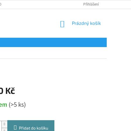
OBNÍCH ÚDAJŮ
Přihlášení
NÁKUPNÍ
Prázdný košík
KOŠÍK
0 Kč
dem
(>5 ks)
Přidat do košíku