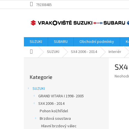
Přejít
792308485
na
obsah
SUZUKI
SUBARU
Obchodní podmínky
K
Domů
SUZUKI
SX4 2006 - 2014
Interiér
P
SX4
o
Přeskočit
s
Průměr
Neohod
Kategorie
kategorie
t
hodnoce
r
produkt
SUZUKI
a
je
GRAND VITARA I 1998- 2005
0,0
n
z
SX4 2006 - 2014
n
5
í
Pohon kol/hřídel
hvězdič
p
Brzdová soustava
a
Hlavní brzdový válec