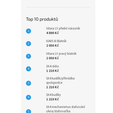
Top 10 produktů
Vitara LY přední nárazník
4 800 Kč
IGNIS III Blatník
2 050 Kč
Vitara LY pravý blatník
2 050 Kč
SX4 rádio
1 210 Kč
SX4 kastlík/přihrádka
spolujezdce
1 210 Kč
SX4 budíky
1 210 Kč
SX4 mechanismus stahování
okna/stahovačka