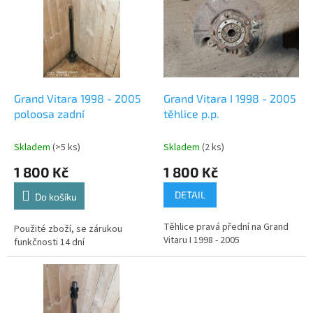
p
d
i
u
s
k
p
t
r
ů
o
d
Grand Vitara 1998 - 2005
Grand Vitara I 1998 - 2005
u
poloosa zadní
těhlice p.p.
k
t
Skladem
(>5 ks)
Skladem
(2 ks)
ů
1 800 Kč
1 800 Kč
DETAIL
Do košíku
Těhlice pravá přední na Grand
Použité zboží, se zárukou
Vitaru I 1998 - 2005
funkčnosti 14 dní