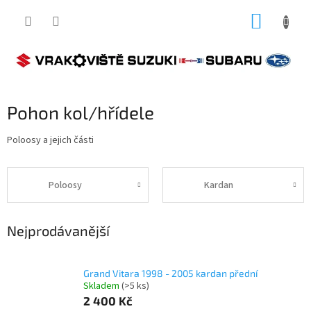
Přejít
NÁKUP
na
obsah
KOŠÍK
Pohon kol/hřídele
Poloosy a jejich části
Poloosy
Kardan
Nejprodávanější
Grand Vitara 1998 - 2005 kardan přední
Skladem
(>5 ks)
2 400 Kč