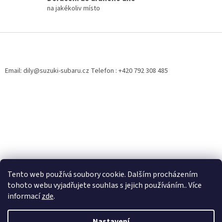
d
na jakékoliv místo
a
c
í
Z
p
á
r
p
v
a
Email: dily@suzuki-subaru.cz Telefon : +420 792 308 485
k
t
y
í
v
ý
p
i
s
u
Tento web používá soubory cookie. Dalším procházením
tohoto webu vyjadřujete souhlas s jejich používáním.. Více
informací
zde
.
Vytvořil Shoptet
Nastavení