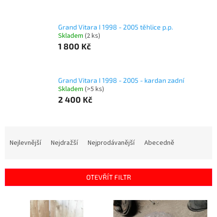
Grand Vitara I 1998 - 2005 těhlice p.p.
Skladem
(2 ks)
1 800 Kč
Grand Vitara I 1998 - 2005 - kardan zadní
Skladem
(>5 ks)
2 400 Kč
Ř
a
Nejlevnější
Nejdražší
Nejprodávanější
Abecedně
z
e
n
OTEVŘÍT FILTR
í
p
V
r
ý
o