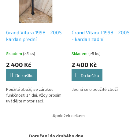
Grand Vitara 1998 - 2005
Grand Vitara I 1998 - 2005
kardan přední
- kardan zadní
Skladem
(>5 ks)
Skladem
(>5 ks)
2 400 Kč
2 400 Kč
Do košíku
Do košíku
Použité zboží, se zárukou
Jedná se o použité zboží
funkčnosti 14 dní. Vždy prosím
uvádějte motorizaci.
4
položek celkem
O
v
l
á
Doručení do druhého dne