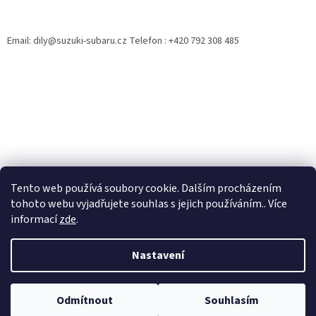
á
p
a
Email: dily@suzuki-subaru.cz Telefon : +420 792 308 485
t
í
Tento web používá soubory cookie. Dalším procházením
tohoto webu vyjadřujete souhlas s jejich používáním.. Více
informací
zde
.
Vytvořil Shoptet
Nastavení
Copyright 2026
eshop.suzuki-subaru.cz
. Všechna práva
Odmítnout
Souhlasím
vyhrazena.