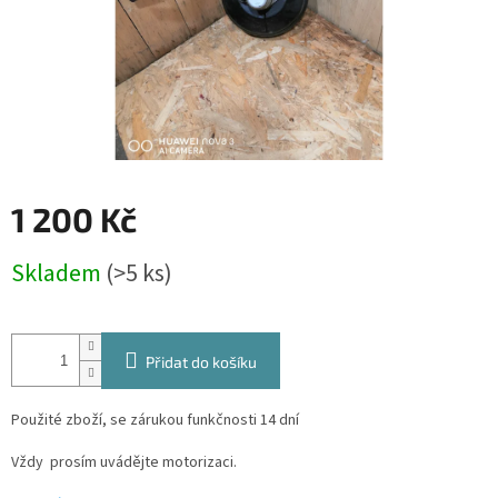
1 200 Kč
Měrná
Skladem
(>5 ks)
cena:
Přidat do košíku
Použité zboží, se zárukou funkčnosti 14 dní
Vždy prosím uvádějte motorizaci.