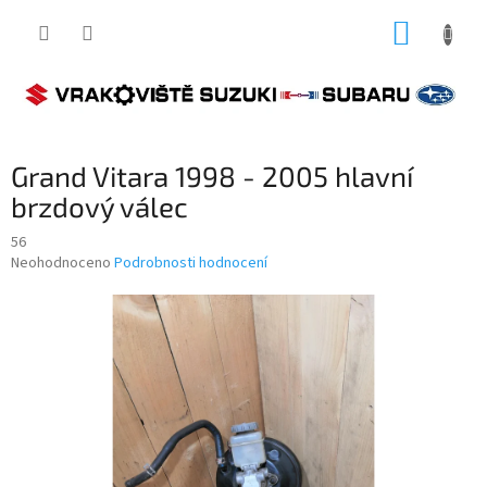
Přejít
NÁKUP
na
obsah
KOŠÍK
Grand Vitara 1998 - 2005 hlavní
brzdový válec
56
Průměrné
Neohodnoceno
Podrobnosti hodnocení
hodnocení
produktu
je
0,0
z
5
hvězdiček.